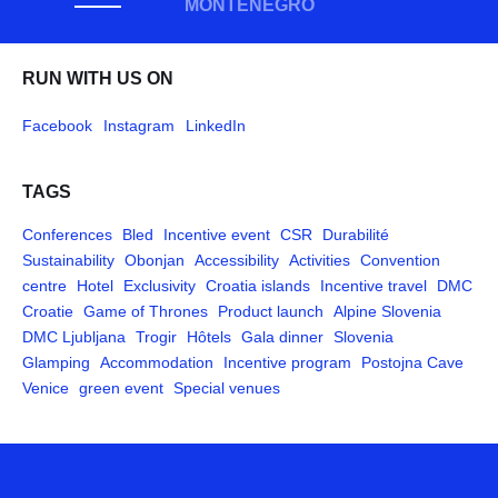
MONTÉNÉGRO
RUN WITH US ON
Facebook
Instagram
LinkedIn
TAGS
Conferences
Bled
Incentive event
CSR
Durabilité
Sustainability
Obonjan
Accessibility
Activities
Convention
centre
Hotel
Exclusivity
Croatia islands
Incentive travel
DMC
Croatie
Game of Thrones
Product launch
Alpine Slovenia
DMC Ljubljana
Trogir
Hôtels
Gala dinner
Slovenia
Glamping
Accommodation
Incentive program
Postojna Cave
Venice
green event
Special venues