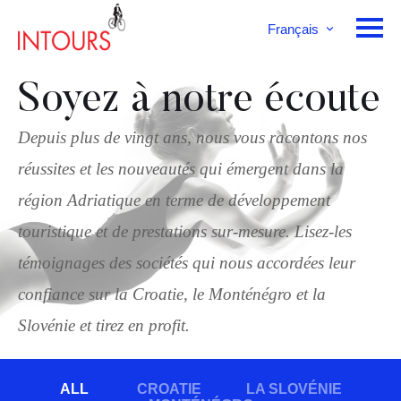
Français
English
Deutsch
Soyez à notre écoute
Depuis plus de vingt ans, nous vous racontons nos
réussites et les nouveautés qui émergent dans la
région Adriatique en terme de développement
touristique et de prestations sur-mesure. Lisez-les
témoignages des sociétés qui nous accordées leur
confiance sur la Croatie, le Monténégro et la
Slovénie et tirez en profit.
ALL
CROATIE
LA SLOVÉNIE