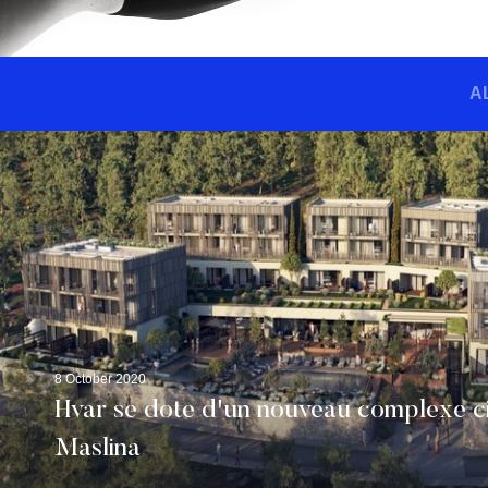
A
8 October 2020
Hvar se dote d'un nouveau complexe ci
Maslina