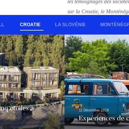
les témoignages des société
sur la Croatie, le Monténégro
LL
CROATIE
LA SLOVÉNIE
MONTÉNÉG
nq étoiles à
11 December 2019
Expériences de c