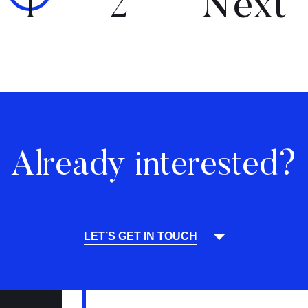
1
2
Next
Already interested?
LET’S GET IN TOUCH