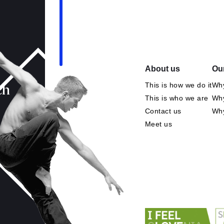
About us
Our
This is how we do it
Why
ch
This is who we are
Why
Contact us
Wh
Meet us