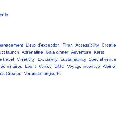
edIn
management
Lieux d’exception
Piran
Accessibility
Croatie
uct launch
Adrenaline
Gala dinner
Adventure
Karst
e travel
Creativity
Exclusivity
Sustainability
Special venue
Séminaires
Event
Venice
DMC
Voyage incentive
Alpine
les Croates
Veranstaltungsorte