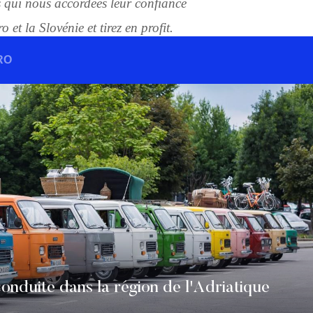
s qui nous accordées leur confiance
 et la Slovénie et tirez en profit.
RO
onduite dans la région de l'Adriatique