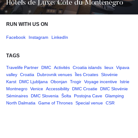
Hôtels de Luxe: Côte du Monténégro
RUN WITH US ON
Facebook
Instagram
LinkedIn
TAGS
Travelife Partner
DMC
Activités
Croatia islands
lieux
Vipava
valley
Croatia
Dubrovnik venues
Îles Croates
Slovénie
Karst
DMC Ljubljana
Obonjan
Trogir
Voyage incentive
Istrie
Montnegro
Venice
Accessibility
DMC Croatie
DMC Slovénie
Séminaires
DMC Slovenia
Šolta
Postojna Cave
Glamping
North Dalmatia
Game of Thrones
Special venue
CSR
Pages