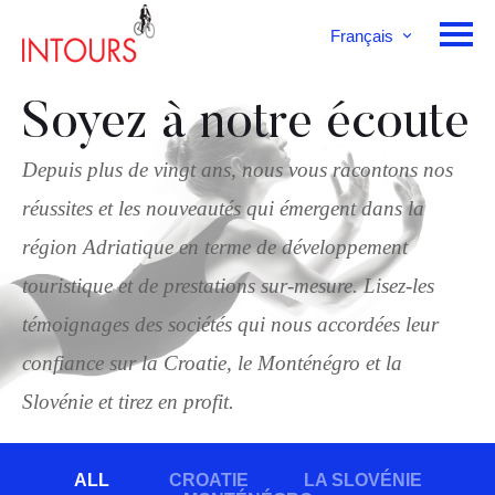
Français
English
Deutsch
Soyez à notre écoute
Depuis plus de vingt ans, nous vous racontons nos
réussites et les nouveautés qui émergent dans la
région Adriatique en terme de développement
touristique et de prestations sur-mesure. Lisez-les
témoignages des sociétés qui nous accordées leur
confiance sur la Croatie, le Monténégro et la
Slovénie et tirez en profit.
ALL
CROATIE
LA SLOVÉNIE