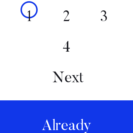
1
2
3
4
Next
Already