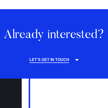
Already interested?
LET’S GET IN TOUCH