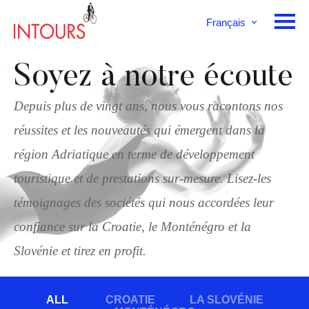
Français
English
Deutsch
Soyez à notre écoute
Depuis plus de vingt ans, nous vous racontons nos
réussites et les nouveautés qui émergent dans la
région Adriatique en terme de développement
touristique et de prestations sur-mesure. Lisez-les
témoignages des sociétés qui nous accordées leur
confiance sur la Croatie, le Monténégro et la
Slovénie et tirez en profit.
ALL
CROATIE
LA SLOVÉNIE