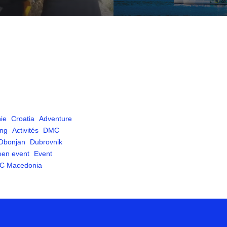
ie
Croatia
Adventure
ing
Activités
DMC
Obonjan
Dubrovnik
een event
Event
C Macedonia