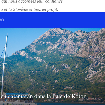
s qui nous accordées leur confiance
 et la Slovénie et tirez en profit.
RO
 en catamaran dans la Baie de Kotor