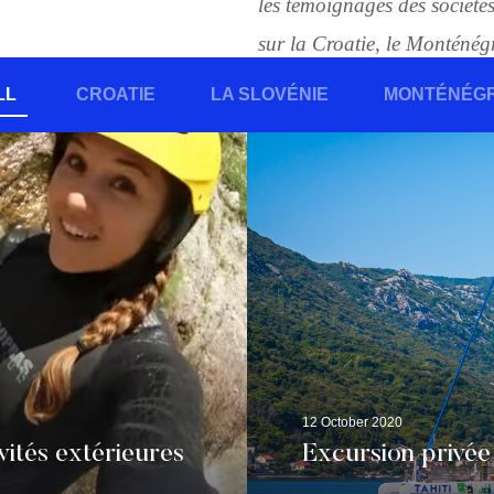
les témoignages des société
sur la Croatie, le Monténégro
LL
CROATIE
LA SLOVÉNIE
MONTÉNÉG
12 October 2020
vités extérieures
Excursion privée