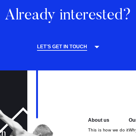
Already interested?
LET’S GET IN TOUCH
About us
Our
This is how we do it
Why
ch