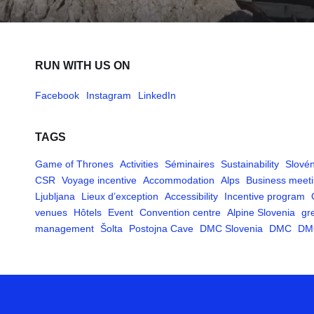
RUN WITH US ON
Facebook
Instagram
LinkedIn
TAGS
Game of Thrones
Activities
Séminaires
Sustainability
Slovén
CSR
Voyage incentive
Accommodation
Alps
Business meet
Ljubljana
Lieux d’exception
Accessibility
Incentive program
venues
Hôtels
Event
Convention centre
Alpine Slovenia
gr
management
Šolta
Postojna Cave
DMC Slovenia
DMC
DM