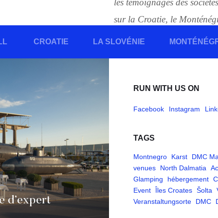
les témoignages des société
sur la Croatie, le Monténégro
LL
CROATIE
LA SLOVÉNIE
MONTÉNÉG
RUN WITH US ON
Facebook
Instagram
Link
TAGS
Montnegro
Karst
DMC Ma
venues
North Dalmatia
A
Glamping
hébergement
C
Event
Îles Croates
Šolta
e d’expert
Veranstaltungsorte
DMC