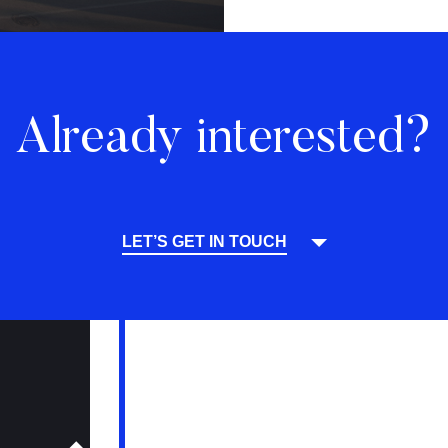
Already interested?
LET’S GET IN TOUCH