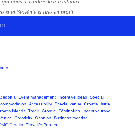
s qui nous accordées leur confiance
 et la Slovénie et tirez en profit.
RO
edIn
cedonia
Event management
Incentive ideas
Special
ccommodation
Accessibility
Special venue
Croatia
Istrie
roatia islands
Trogir
Croatie
Séminaires
Incentive travel
Venice
Creativity
Obonjan
Business meeting
DMC Croatia
Travelife Partner