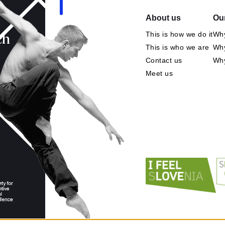
About us
Our
This is how we do it
Why
ch
This is who we are
Why
Contact us
Wh
Meet us