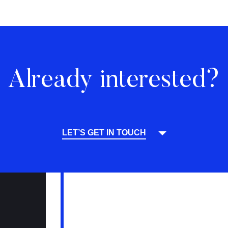
Already interested?
LET’S GET IN TOUCH