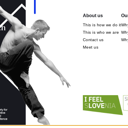
About us
Our
This is how we do it
Why
ch
This is who we are
Why
Contact us
Wh
Meet us