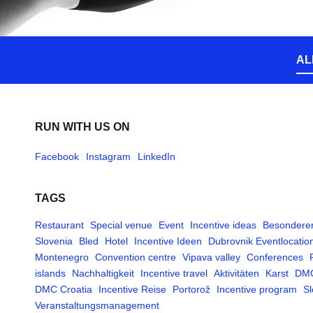
AL
RUN WITH US ON
Facebook
Instagram
LinkedIn
TAGS
Restaurant
Special venue
Event
Incentive ideas
Besonderer
Slovenia
Bled
Hotel
Incentive Ideen
Dubrovnik Eventlocatio
Montenegro
Convention centre
Vipava valley
Conferences
islands
Nachhaltigkeit
Incentive travel
Aktivitäten
Karst
DM
DMC Croatia
Incentive Reise
Portorož
Incentive program
Sl
Veranstaltungsmanagement