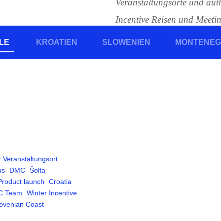
Veranstaltungsorte und auth
Incentive Reisen und Meetin
Geschichten von Eventmana
LE
KROATIEN
SLOWENIEN
MONTENE
und/oder Slowenien gewähl
Fallstudien.
 Veranstaltungsort
ns
DMC
Šolta
Product launch
Croatia
C Team
Winter Incentive
ovenian Coast