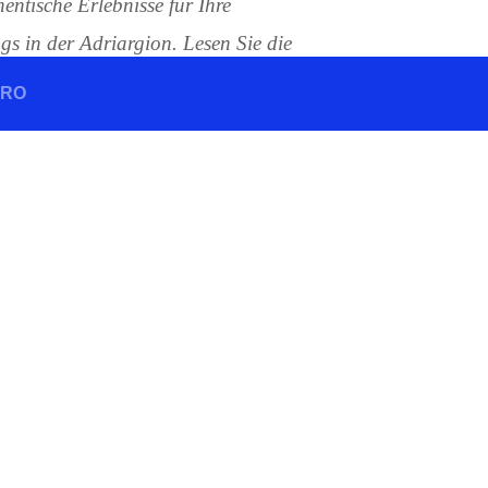
entische Erlebnisse für Ihre
gs in der Adriargion. Lesen Sie die
gern, die Kroatien, Montenegro
GRO
t haben und lernen Sie aus den