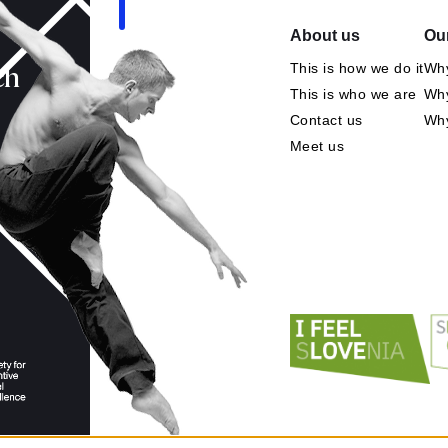
About us
Our
This is how we do it
Why
ch
This is who we are
Why
Contact us
Wh
Meet us