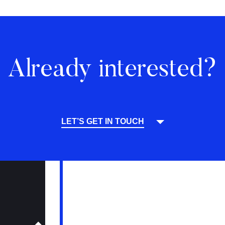
Already interested?
LET’S GET IN TOUCH