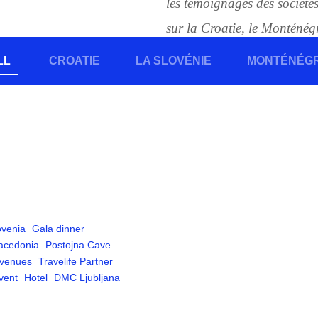
les témoignages des société
sur la Croatie, le Monténégro
LL
CROATIE
LA SLOVÉNIE
MONTÉNÉG
ovenia
Gala dinner
cedonia
Postojna Cave
 venues
Travelife Partner
vent
Hotel
DMC Ljubljana