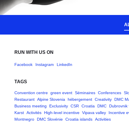
A
RUN WITH US ON
Facebook
Instagram
LinkedIn
TAGS
Convention centre
green event
Séminaires
Conferences
Sl
Restaurant
Alpine Slovenia
hébergement
Creativity
DMC Ma
Business meeting
Exclusivity
CSR
Croatia
DMC
Dubrovnik
Karst
Activités
High-level incentive
Vipava valley
Incentive e
Montnegro
DMC Slovénie
Croatia islands
Activities