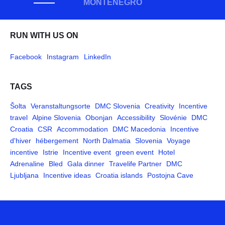
MONTÉNÉGRO
RUN WITH US ON
Facebook
Instagram
LinkedIn
TAGS
Šolta
Veranstaltungsorte
DMC Slovenia
Creativity
Incentive
travel
Alpine Slovenia
Obonjan
Accessibility
Slovénie
DMC
Croatia
CSR
Accommodation
DMC Macedonia
Incentive
d'hiver
hébergement
North Dalmatia
Slovenia
Voyage
incentive
Istrie
Incentive event
green event
Hotel
Adrenaline
Bled
Gala dinner
Travelife Partner
DMC
Ljubljana
Incentive ideas
Croatia islands
Postojna Cave