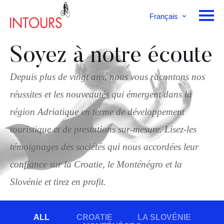
Français
English
Deutsch
Soyez à notre écoute
Depuis plus de vingt ans, nous vous racontons nos
réussites et les nouveautés qui émergent dans la
région Adriatique en terme de développement
touristique et de prestations sur-mesure. Lisez-les
témoignages des sociétés qui nous accordées leur
confiance sur la Croatie, le Monténégro et la
Slovénie et tirez en profit.
ALL
CROATIE
LA SLOVÉNIE