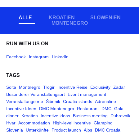
ALLE
KROATIEN
SLOWENIEN
MONTENEGRO
RUN WITH US ON
Facebook
Instagram
LinkedIn
TAGS
Šolta
Montnegro
Trogir
Incentive Reise
Exclusivity
Zadar
Besonderer Veranstaltungsort
Event management
Veranstaltungsorte
Šibenik
Croatia islands
Adrenaline
Incentive Ideen
DMC Montenegro
Restaurant
DMC
Gala
dinner
Kroatien
Incentive ideas
Business meeting
Dubrovnik
Hvar
Accommodation
High-level incentive
Glamping
Slovenia
Unterkünfte
Product launch
Alps
DMC Croatia