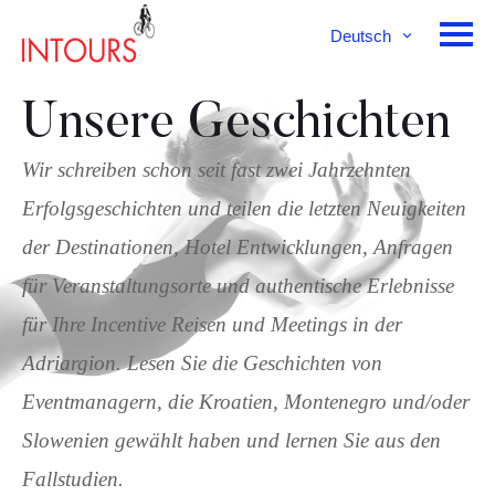
Deutsch
English
Français
Unsere Geschichten
Wir schreiben schon seit fast zwei Jahrzehnten
Erfolgsgeschichten und teilen die letzten Neuigkeiten
der Destinationen, Hotel Entwicklungen, Anfragen
für Veranstaltungsorte und authentische Erlebnisse
für Ihre Incentive Reisen und Meetings in der
Adriargion. Lesen Sie die Geschichten von
Eventmanagern, die Kroatien, Montenegro und/oder
Slowenien gewählt haben und lernen Sie aus den
Fallstudien.