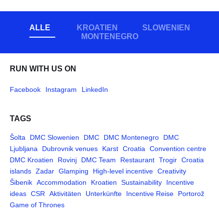
ALLE
KROATIEN
SLOWENIEN
MONTENEGRO
RUN WITH US ON
Facebook
Instagram
LinkedIn
TAGS
Šolta
DMC Slowenien
DMC
DMC Montenegro
DMC
Ljubljana
Dubrovnik venues
Karst
Croatia
Convention centre
DMC Kroatien
Rovinj
DMC Team
Restaurant
Trogir
Croatia
islands
Zadar
Glamping
High-level incentive
Creativity
Šibenik
Accommodation
Kroatien
Sustainability
Incentive
ideas
CSR
Aktivitäten
Unterkünfte
Incentive Reise
Portorož
Game of Thrones