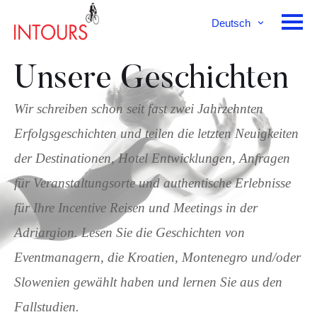
Deutsch
English
Français
Unsere Geschichten
Wir schreiben schon seit fast zwei Jahrzehnten
Erfolgsgeschichten und teilen die letzten Neuigkeiten
der Destinationen, Hotel Entwicklungen, Anfragen
für Veranstaltungsorte und authentische Erlebnisse
für Ihre Incentive Reisen und Meetings in der
Adriargion. Lesen Sie die Geschichten von
Eventmanagern, die Kroatien, Montenegro und/oder
Slowenien gewählt haben und lernen Sie aus den
Fallstudien.