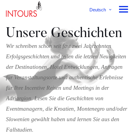
Deutsch
English
Français
Unsere Geschichten
Wir schreiben schon seit fast zwei Jahrzehnten
Erfolgsgeschichten und teilen die letzten Neuigkeiten
der Destinationen, Hotel Entwicklungen, Anfragen
für Veranstaltungsorte und authentische Erlebnisse
für Ihre Incentive Reisen und Meetings in der
Adriargion. Lesen Sie die Geschichten von
Eventmanagern, die Kroatien, Montenegro und/oder
Slowenien gewählt haben und lernen Sie aus den
Fallstudien.