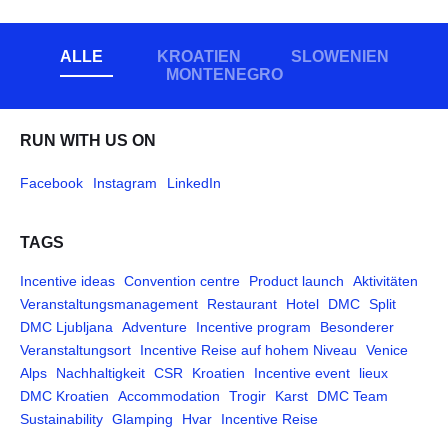
ALLE
KROATIEN
SLOWENIEN
MONTENEGRO
RUN WITH US ON
Facebook
Instagram
LinkedIn
TAGS
Incentive ideas
Convention centre
Product launch
Aktivitäten
Veranstaltungsmanagement
Restaurant
Hotel
DMC
Split
DMC Ljubljana
Adventure
Incentive program
Besonderer
Veranstaltungsort
Incentive Reise auf hohem Niveau
Venice
Alps
Nachhaltigkeit
CSR
Kroatien
Incentive event
lieux
DMC Kroatien
Accommodation
Trogir
Karst
DMC Team
Sustainability
Glamping
Hvar
Incentive Reise