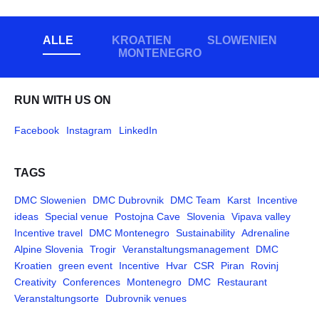
ALLE
KROATIEN
SLOWENIEN
MONTENEGRO
RUN WITH US ON
Facebook
Instagram
LinkedIn
TAGS
DMC Slowenien
DMC Dubrovnik
DMC Team
Karst
Incentive
ideas
Special venue
Postojna Cave
Slovenia
Vipava valley
Incentive travel
DMC Montenegro
Sustainability
Adrenaline
Alpine Slovenia
Trogir
Veranstaltungsmanagement
DMC
Kroatien
green event
Incentive
Hvar
CSR
Piran
Rovinj
Creativity
Conferences
Montenegro
DMC
Restaurant
Veranstaltungsorte
Dubrovnik venues