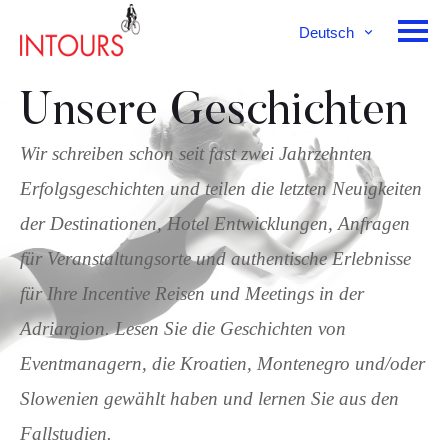
Deutsch
English
Français
Unsere Geschichten
Wir schreiben schon seit fast zwei Jahrzehnten
Erfolgsgeschichten und teilen die letzten Neuigkeiten
der Destinationen, Hotel Entwicklungen, Anfragen
für Veranstaltungsorte und authentische Erlebnisse
für Ihre Incentive Reisen und Meetings in der
Adriargion. Lesen Sie die Geschichten von
Eventmanagern, die Kroatien, Montenegro und/oder
Slowenien gewählt haben und lernen Sie aus den
Fallstudien.