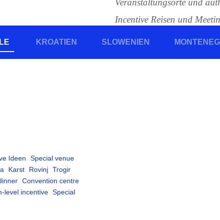
Veranstaltungsorte und auth
Incentive Reisen und Meetin
Geschichten von Eventmana
LE
KROATIEN
SLOWENIEN
MONTENE
und/oder Slowenien gewähl
Fallstudien.
ive Ideen
Special venue
ta
Karst
Rovinj
Trogir
dinner
Convention centre
-level incentive
Special