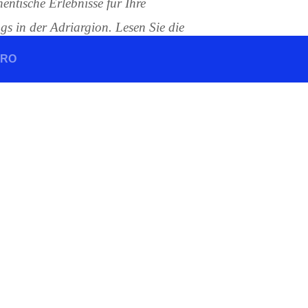
entische Erlebnisse für Ihre
gs in der Adriargion. Lesen Sie die
gern, die Kroatien, Montenegro
GRO
t haben und lernen Sie aus den