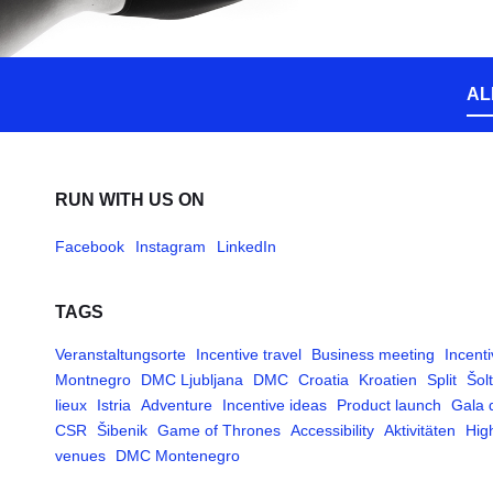
AL
RUN WITH US ON
Facebook
Instagram
LinkedIn
TAGS
Veranstaltungsorte
Incentive travel
Business meeting
Incent
Montnegro
DMC Ljubljana
DMC
Croatia
Kroatien
Split
Šol
lieux
Istria
Adventure
Incentive ideas
Product launch
Gala 
CSR
Šibenik
Game of Thrones
Accessibility
Aktivitäten
High
venues
DMC Montenegro