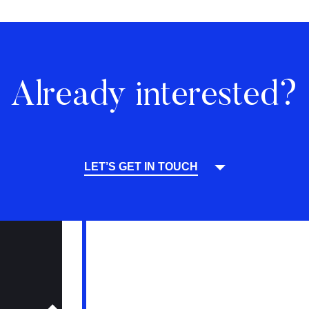
Already interested?
LET’S GET IN TOUCH