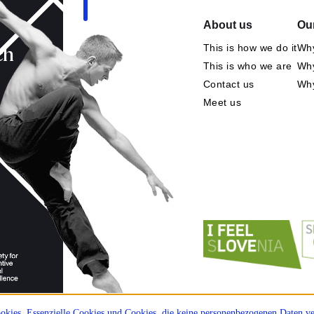
About us
Our
This is how we do it
Why
ch
This is who we are
Why
Contact us
Wh
Meet us
kies. Essenzielle Cookies und Cookies, die keine personenbezogenen Daten ver