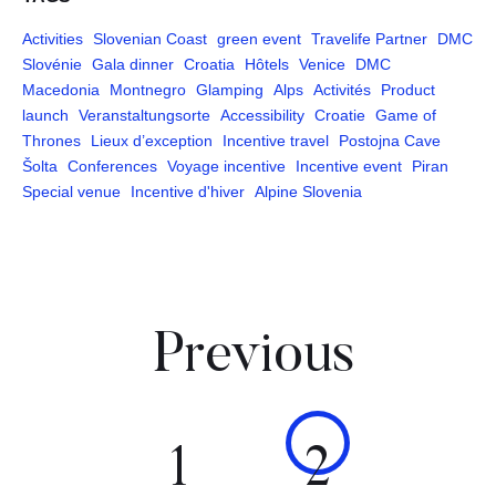
Activities
Slovenian Coast
green event
Travelife Partner
DMC
Slovénie
Gala dinner
Croatia
Hôtels
Venice
DMC
Macedonia
Montnegro
Glamping
Alps
Activités
Product
launch
Veranstaltungsorte
Accessibility
Croatie
Game of
Thrones
Lieux d’exception
Incentive travel
Postojna Cave
Šolta
Conferences
Voyage incentive
Incentive event
Piran
Special venue
Incentive d'hiver
Alpine Slovenia
Pages
Previous
1
2