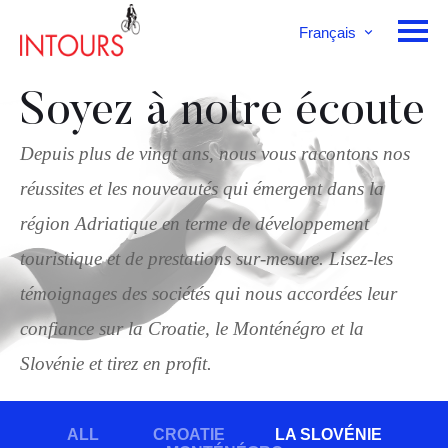
Français
English
Deutsch
Soyez à notre écoute
Depuis plus de vingt ans, nous vous racontons nos
réussites et les nouveautés qui émergent dans la
région Adriatique en terme de développement
touristique et de prestations sur-mesure. Lisez-les
témoignages des sociétés qui nous accordées leur
confiance sur la Croatie, le Monténégro et la
Slovénie et tirez en profit.
ALL
CROATIE
LA SLOVÉNIE