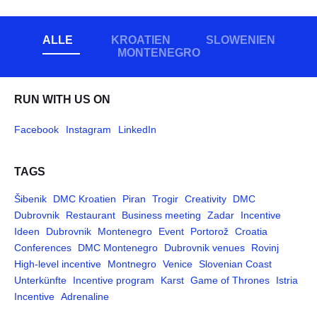
ALLE
KROATIEN
SLOWENIEN
MONTENEGRO
RUN WITH US ON
Facebook
Instagram
LinkedIn
TAGS
Šibenik
DMC Kroatien
Piran
Trogir
Creativity
DMC
Dubrovnik
Restaurant
Business meeting
Zadar
Incentive
Ideen
Dubrovnik
Montenegro
Event
Portorož
Croatia
Conferences
DMC Montenegro
Dubrovnik venues
Rovinj
High-level incentive
Montnegro
Venice
Slovenian Coast
Unterkünfte
Incentive program
Karst
Game of Thrones
Istria
Incentive
Adrenaline