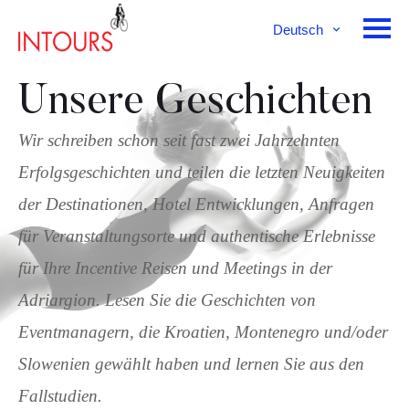
Deutsch
English
Français
Unsere Geschichten
Wir schreiben schon seit fast zwei Jahrzehnten
Erfolgsgeschichten und teilen die letzten Neuigkeiten
der Destinationen, Hotel Entwicklungen, Anfragen
für Veranstaltungsorte und authentische Erlebnisse
für Ihre Incentive Reisen und Meetings in der
Adriargion. Lesen Sie die Geschichten von
Eventmanagern, die Kroatien, Montenegro und/oder
Slowenien gewählt haben und lernen Sie aus den
Fallstudien.