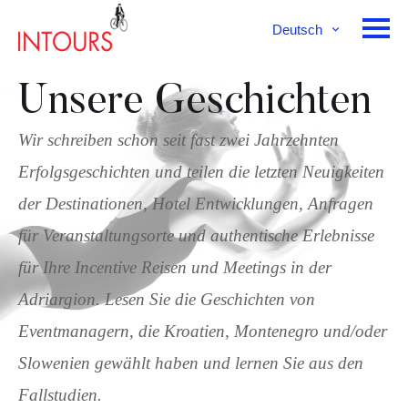
Deutsch
English
Français
Unsere Geschichten
Wir schreiben schon seit fast zwei Jahrzehnten
Erfolgsgeschichten und teilen die letzten Neuigkeiten
der Destinationen, Hotel Entwicklungen, Anfragen
für Veranstaltungsorte und authentische Erlebnisse
für Ihre Incentive Reisen und Meetings in der
Adriargion. Lesen Sie die Geschichten von
Eventmanagern, die Kroatien, Montenegro und/oder
Slowenien gewählt haben und lernen Sie aus den
Fallstudien.