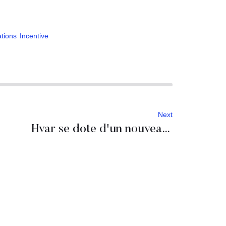
tions
Incentive
Next
Hvar se dote d'un nouveau complexe cinq étoiles à Maslina