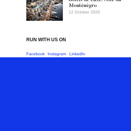
Hôtels de Luxe: Côte du
Monténégro
12 October 2020
RUN WITH US ON
Facebook
Instagram
LinkedIn