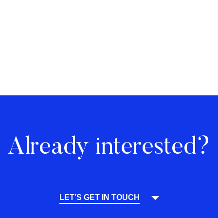
Already interested?
LET’S GET IN TOUCH